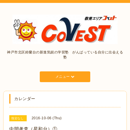
神戸市北区鈴蘭台の新進気鋭の学習塾 がんばっている自分に出会える
塾
メニュー
カレンダー
2016-10-06 (Thu)
指定なし
中間考査（星和台）①