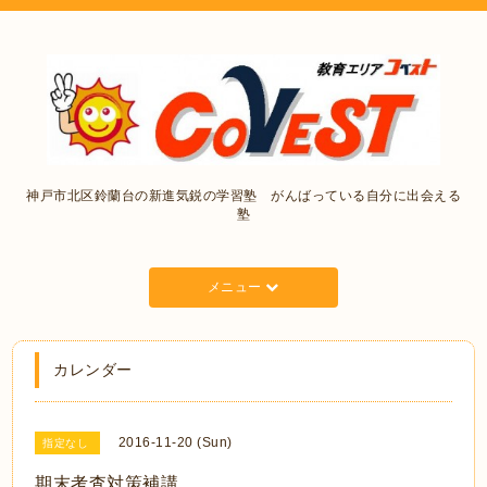
神戸市北区鈴蘭台の新進気鋭の学習塾 がんばっている自分に出会える
塾
メニュー
カレンダー
2016-11-20 (Sun)
指定なし
期末考査対策補講