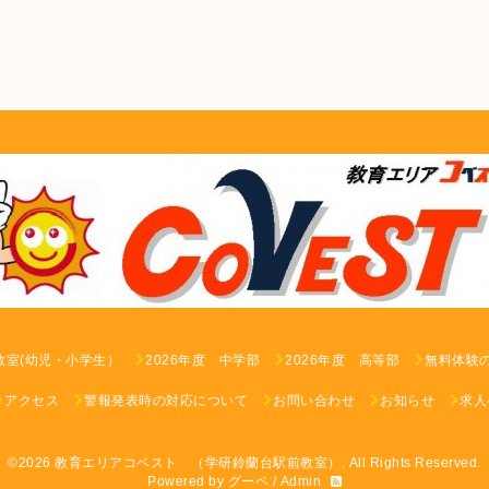
教室(幼児・小学生）
2026年度 中学部
2026年度 高等部
無料体験
アクセス
警報発表時の対応について
お問い合わせ
お知らせ
求人
©2026
教育エリアコベスト （学研鈴蘭台駅前教室）
. All Rights Reserved.
Powered by
グーペ
/
Admin