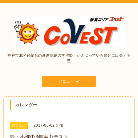
神戸市北区鈴蘭台の新進気鋭の学習塾 がんばっている自分に出会える
塾
メニュー
カレンダー
2017-06-02 (Fri)
指定なし
鈴・小部中3年実力テスト