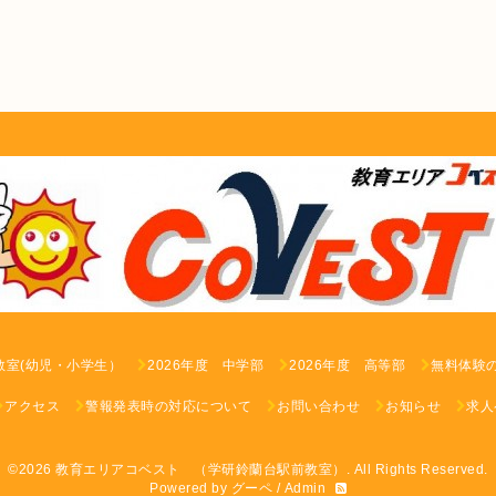
教室(幼児・小学生）
2026年度 中学部
2026年度 高等部
無料体験
アクセス
警報発表時の対応について
お問い合わせ
お知らせ
求人
©2026
教育エリアコベスト （学研鈴蘭台駅前教室）
. All Rights Reserved.
Powered by
グーペ
/
Admin