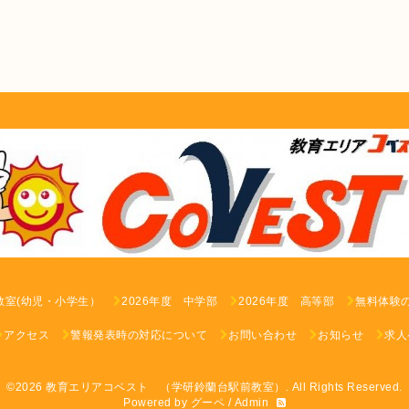
教室(幼児・小学生）
2026年度 中学部
2026年度 高等部
無料体験
アクセス
警報発表時の対応について
お問い合わせ
お知らせ
求人
©2026
教育エリアコベスト （学研鈴蘭台駅前教室）
. All Rights Reserved.
Powered by
グーペ
/
Admin