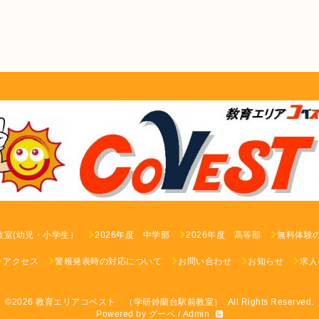
教室(幼児・小学生）
2026年度 中学部
2026年度 高等部
無料体験
アクセス
警報発表時の対応について
お問い合わせ
お知らせ
求人
©2026
教育エリアコベスト （学研鈴蘭台駅前教室）
. All Rights Reserved.
Powered by
グーペ
/
Admin