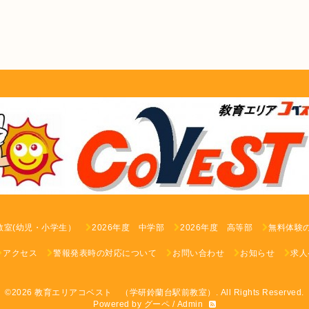
教室(幼児・小学生）
2026年度 中学部
2026年度 高等部
無料体験
アクセス
警報発表時の対応について
お問い合わせ
お知らせ
求人
©2026
教育エリアコベスト （学研鈴蘭台駅前教室）
. All Rights Reserved.
Powered by
グーペ
/
Admin