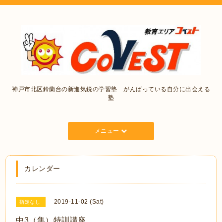
神戸市北区鈴蘭台の新進気鋭の学習塾 がんばっている自分に出会える
塾
メニュー
カレンダー
2019-11-02 (Sat)
指定なし
中3（集）特訓講座