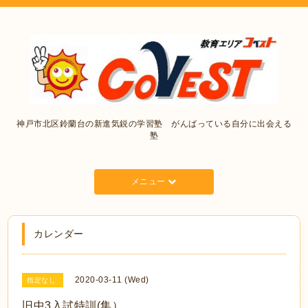
神戸市北区鈴蘭台の新進気鋭の学習塾 がんばっている自分に出会える
塾
メニュー
カレンダー
2020-03-11 (Wed)
指定なし
旧中3入試特訓(集）