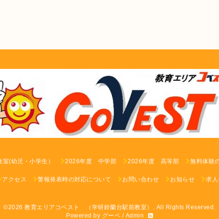
教室(幼児・小学生）
2026年度 中学部
2026年度 高等部
無料体験
アクセス
警報発表時の対応について
お問い合わせ
お知らせ
求人
©2026
教育エリアコベスト （学研鈴蘭台駅前教室）
. All Rights Reserved.
Powered by
グーペ
/
Admin