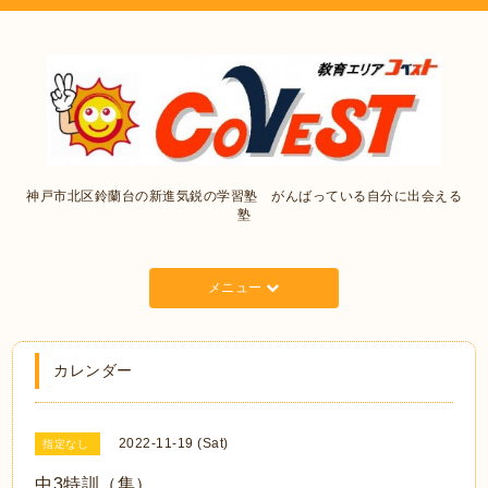
神戸市北区鈴蘭台の新進気鋭の学習塾 がんばっている自分に出会える
塾
メニュー
カレンダー
2022-11-19 (Sat)
指定なし
中3特訓（集）