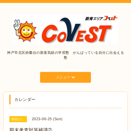
神戸市北区鈴蘭台の新進気鋭の学習塾 がんばっている自分に出会える
塾
メニュー
カレンダー
2023-06-25 (Sun)
指定なし
期末考査対策補講➁