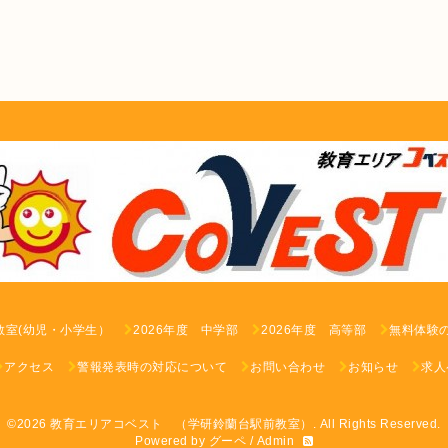
教室(幼児・小学生）
2026年度 中学部
2026年度 高等部
無料体験
アクセス
警報発表時の対応について
お問い合わせ
お知らせ
求人
©2026
教育エリアコベスト （学研鈴蘭台駅前教室）
. All Rights Reserved.
Powered by
グーペ
/
Admin