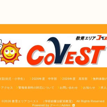
教室(幼児・小学生）
2026年度 中学部
2026年度 高等部
無料体験
アクセス
警報発表時の対応について
お問い合わせ
お知らせ
求人
©2026
教育エリアコベスト （学研鈴蘭台駅前教室）
. All Rights Reserved.
Powered by
グーペ
/
Admin