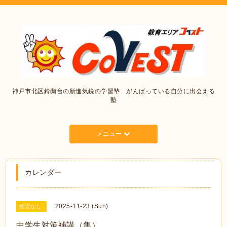
神戸市北区鈴蘭台の新進気鋭の学習塾 がんばっている自分に出会える
塾
メニュー
カレンダー
2025-11-23 (Sun)
指定なし
中学生対策補講（集）